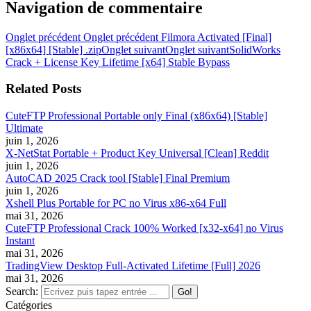
Navigation de commentaire
Onglet précédent
Onglet précédent
Filmora Activated [Final]
[x86x64] [Stable] .zip
Onglet suivant
Onglet suivant
SolidWorks
Crack + License Key Lifetime [x64] Stable Bypass
Related Posts
CuteFTP Professional Portable only Final (x86x64) [Stable]
Ultimate
juin 1, 2026
X-NetStat Portable + Product Key Universal [Clean] Reddit
juin 1, 2026
AutoCAD 2025 Crack tool [Stable] Final Premium
juin 1, 2026
Xshell Plus Portable for PC no Virus x86-x64 Full
mai 31, 2026
CuteFTP Professional Crack 100% Worked [x32-x64] no Virus
Instant
mai 31, 2026
TradingView Desktop Full-Activated Lifetime [Full] 2026
mai 31, 2026
Search:
Catégories