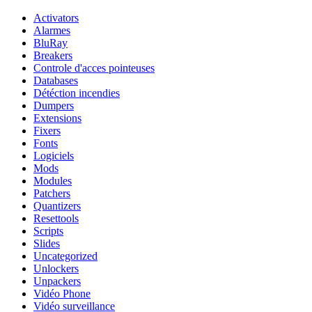
Activators
Alarmes
BluRay
Breakers
Controle d'acces pointeuses
Databases
Détéction incendies
Dumpers
Extensions
Fixers
Fonts
Logiciels
Mods
Modules
Patchers
Quantizers
Resettools
Scripts
Slides
Uncategorized
Unlockers
Unpackers
Vidéo Phone
Vidéo surveillance