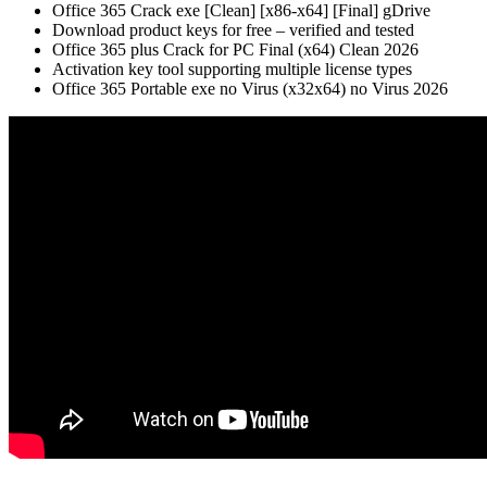
Office 365 Crack exe [Clean] [x86-x64] [Final] gDrive
Download product keys for free – verified and tested
Office 365 plus Crack for PC Final (x64) Clean 2026
Activation key tool supporting multiple license types
Office 365 Portable exe no Virus (x32x64) no Virus 2026