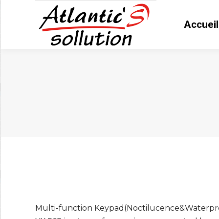
Accueil
Accue
Vous êtes ici :
Multi-function Keypad(Noctilucence&Waterpr