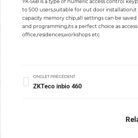
YK-568 is a type of numeric access control key
to 500 users,suitable for out door installation
capacity memory chip,all settings can be saved 
and programming,its a perfect choice as access
office,residences,workshops etc.
Navigation
ONGLET PRÉCÉDENT
de
ZKTeco inbio 460
Onglet
précédent
commentaire
Rel