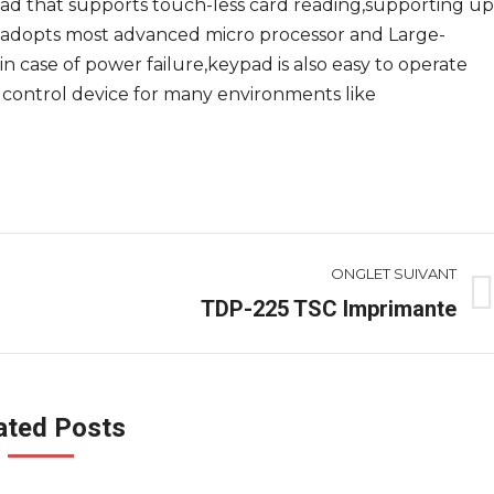
pad that supports touch-less card reading,supporting up
,it adopts most advanced micro processor and Large-
in case of power failure,keypad is also easy to operate
 control device for many environments like
ONGLET SUIVANT
TDP-225 TSC Imprimante
Onglet
suivant
ated Posts