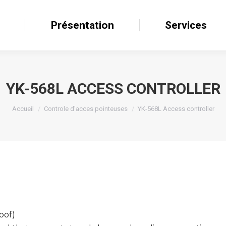
il
Présentation
Présentation
Services
Services
YK-568L ACCESS CONTROLLER
Accueil
Controle d'acces pointeuses
YK-568L Access controller
oof)