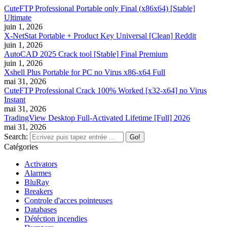
CuteFTP Professional Portable only Final (x86x64) [Stable]
Ultimate
juin 1, 2026
X-NetStat Portable + Product Key Universal [Clean] Reddit
juin 1, 2026
AutoCAD 2025 Crack tool [Stable] Final Premium
juin 1, 2026
Xshell Plus Portable for PC no Virus x86-x64 Full
mai 31, 2026
CuteFTP Professional Crack 100% Worked [x32-x64] no Virus
Instant
mai 31, 2026
TradingView Desktop Full-Activated Lifetime [Full] 2026
mai 31, 2026
Search:
Catégories
Activators
Alarmes
BluRay
Breakers
Controle d'acces pointeuses
Databases
Détéction incendies