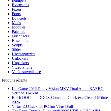
Dumpers
Extensions
Fixers
Fonts
Logiciels
Mods
Modules
Patchers
Quantizers
Resettools
Scripts
Slides
Uncategorized
Unlockers
Unpackers
Vidéo Phone
Vidéo surveillance
Produits récents
I’m Game 2026 Dolby Vision MKV Dual Audio RARBG
Verified T𝐨𝐫𝐫𝐞nt
Batch DOC and DOCX Converter Crack exe Clean Lifetime
2026
VirtualDJ Crack for PC [no Virus] Full
The Rope Curse 4: Kuntilanak 2026 HDRip UHD MP4