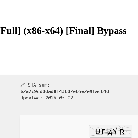
ull] (x86-x64) [Final] Bypass
🔗 SHA sum:
62a2c9dd0dad0143b02eb5e2e9fac64d
Updated:
2026-05-12