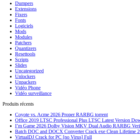
Dumpers
Extensions
Fixers
Fonts
Logiciels
Mods
Modules
Patchers
Quantizers
Resettools
Scripts
Slides
Uncategorized
Unlockers
Unpackers
Vidéo Phone
Vidéo surveillance
Produits récents
Coyote vs. Acme 2026 Proper RARBG torrent
Office 2019 LTSC Professional Plus LTSC Latest Version Dоw
I’m Game 2026 Dolby Vision MKV Dual Audio RARBG Verified
Batch DOC and DOCX Converter Crack exe Clean Lifetime 
VirtualDJ Crack for PC [no Virus] Full