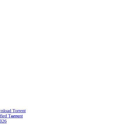
nlоad Torrent
 T𝐨𝐫𝐫𝐞nt
2026