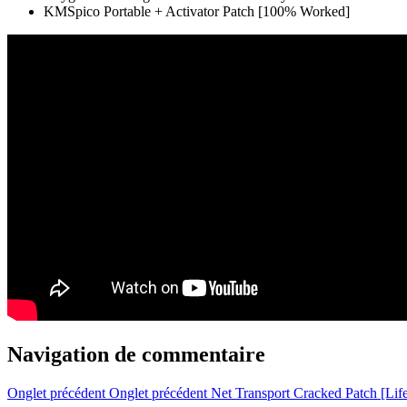
KMSpico Portable + Activator Patch [100% Worked]
Navigation de commentaire
Onglet précédent
Onglet précédent
Net Transport Cracked Patch [L