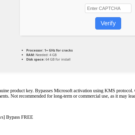
Verify
Processor:
1+ GHz for cracks
RAM:
Needed: 4 GB
Disk space:
64 GB for install
genuine product key. Bypasses Microsoft activation using KMS protocol. O
ts. Not recommended for long-term or commercial use, as it may lead to
ws] Bypass FREE