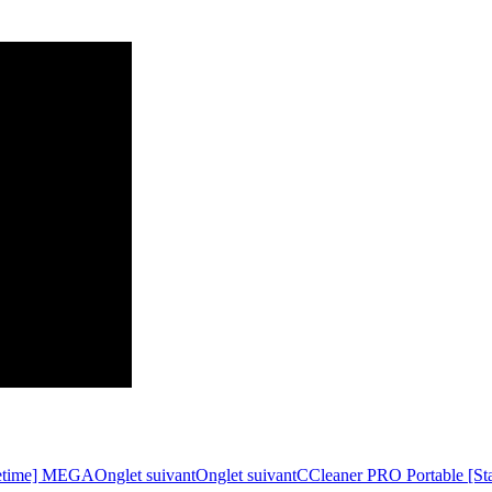
ifetime] MEGA
Onglet suivant
Onglet suivant
CCleaner PRO Portable [Sta