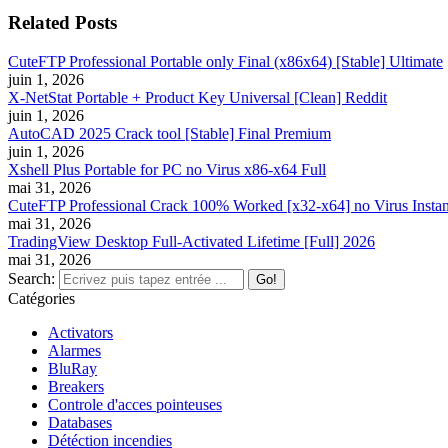
Related Posts
CuteFTP Professional Portable only Final (x86x64) [Stable] Ultimate
juin 1, 2026
X-NetStat Portable + Product Key Universal [Clean] Reddit
juin 1, 2026
AutoCAD 2025 Crack tool [Stable] Final Premium
juin 1, 2026
Xshell Plus Portable for PC no Virus x86-x64 Full
mai 31, 2026
CuteFTP Professional Crack 100% Worked [x32-x64] no Virus Instan
mai 31, 2026
TradingView Desktop Full-Activated Lifetime [Full] 2026
mai 31, 2026
Search:
Catégories
Activators
Alarmes
BluRay
Breakers
Controle d'acces pointeuses
Databases
Détéction incendies