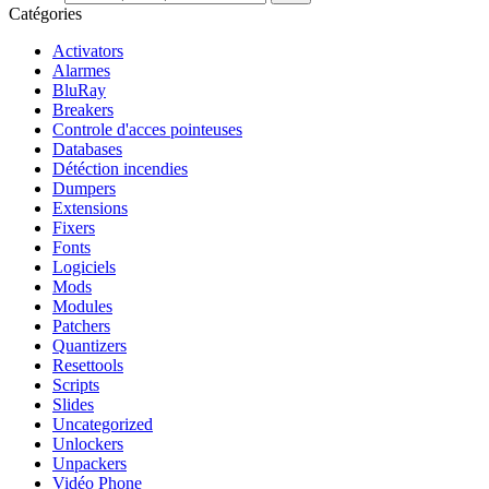
Catégories
Activators
Alarmes
BluRay
Breakers
Controle d'acces pointeuses
Databases
Détéction incendies
Dumpers
Extensions
Fixers
Fonts
Logiciels
Mods
Modules
Patchers
Quantizers
Resettools
Scripts
Slides
Uncategorized
Unlockers
Unpackers
Vidéo Phone