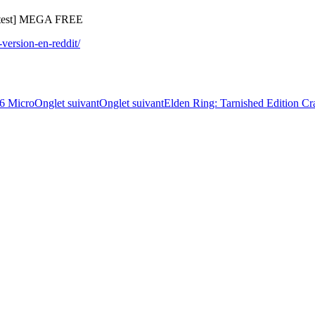
atest] MEGA FREE
-version-en-reddit/
86 Micro
Onglet suivant
Onglet suivant
Elden Ring: Tarnished Edition C