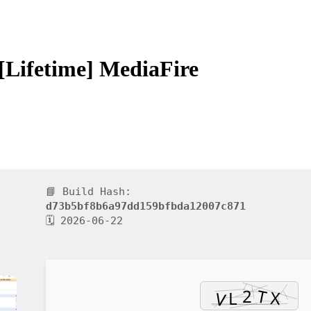
Lifetime] MediaFire
📘 Build Hash:
d73b5bf8b6a97dd159bfbda12007c871
🗓 2026-06-22