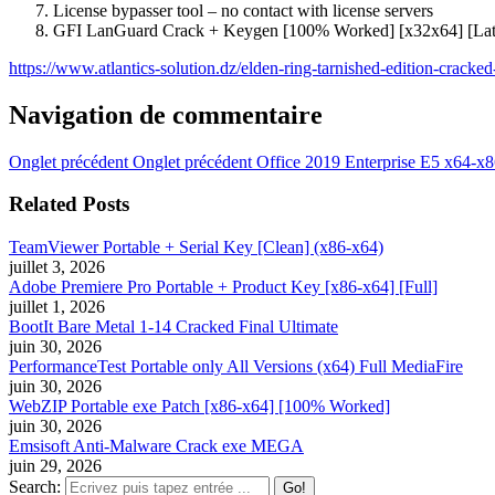
License bypasser tool – no contact with license servers
GFI LanGuard Crack + Keygen [100% Worked] [x32x64] [L
https://www.atlantics-solution.dz/elden-ring-tarnished-edition-cracked
Navigation de commentaire
Onglet précédent
Onglet précédent
Office 2019 Enterprise E5 x64-x
Related Posts
TeamViewer Portable + Serial Key [Clean] (x86-x64)
juillet 3, 2026
Adobe Premiere Pro Portable + Product Key [x86-x64] [Full]
juillet 1, 2026
BootIt Bare Metal 1-14 Cracked Final Ultimate
juin 30, 2026
PerformanceTest Portable only All Versions (x64) Full MediaFire
juin 30, 2026
WebZIP Portable exe Patch [x86-x64] [100% Worked]
juin 30, 2026
Emsisoft Anti-Malware Crack exe MEGA
juin 29, 2026
Search: