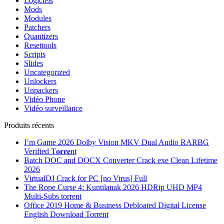
Logiciels
Mods
Modules
Patchers
Quantizers
Resettools
Scripts
Slides
Uncategorized
Unlockers
Unpackers
Vidéo Phone
Vidéo surveillance
Produits récents
I’m Game 2026 Dolby Vision MKV Dual Audio RARBG
Verified T𝐨𝐫𝐫𝐞nt
Batch DOC and DOCX Converter Crack exe Clean Lifetime
2026
VirtualDJ Crack for PC [no Virus] Full
The Rope Curse 4: Kuntilanak 2026 HDRip UHD MP4
Multi-Subs torrent
Office 2019 Home & Business Debloated Digital License
English Dоwnlоad Torrent