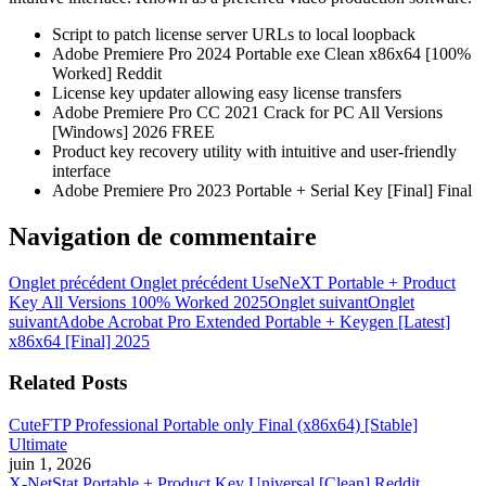
Script to patch license server URLs to local loopback
Adobe Premiere Pro 2024 Portable exe Clean x86x64 [100%
Worked] Reddit
License key updater allowing easy license transfers
Adobe Premiere Pro CC 2021 Crack for PC All Versions
[Windows] 2026 FREE
Product key recovery utility with intuitive and user-friendly
interface
Adobe Premiere Pro 2023 Portable + Serial Key [Final] Final
Navigation de commentaire
Onglet précédent
Onglet précédent
UseNeXT Portable + Product
Key All Versions 100% Worked 2025
Onglet suivant
Onglet
suivant
Adobe Acrobat Pro Extended Portable + Keygen [Latest]
x86x64 [Final] 2025
Related Posts
CuteFTP Professional Portable only Final (x86x64) [Stable]
Ultimate
juin 1, 2026
X-NetStat Portable + Product Key Universal [Clean] Reddit