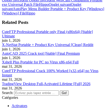
Onglet précédent
Onglet précédent
WebCam Companion Portable
exe Universal Patch FileHippo
Onglet suivant
Onglet
suivant
AutoPlay Menu Builder Portable + Product Key [Windows]
[Windows] FileHippo
Related Posts
CuteFTP Professional Portable only Final (x86x64) [Stable]
Ultimate
juin 1, 2026
X-NetStat Portable + Product Key Universal [Clean] Reddit
juin 1, 2026
AutoCAD 2025 Crack tool [Stable] Final Premium
juin 1, 2026
Xshell Plus Portable for PC no Virus x86-x64 Full
mai 31, 2026
CuteFTP Professional Crack 100% Worked [x32-x64] no Virus
Instant
mai 31, 2026
TradingView Desktop Full-Activated Lifetime [Full] 2026
mai 31, 2026
Search:
Catégories
Activators