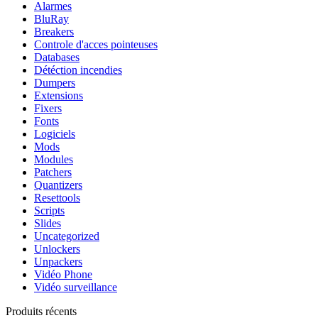
Alarmes
BluRay
Breakers
Controle d'acces pointeuses
Databases
Détéction incendies
Dumpers
Extensions
Fixers
Fonts
Logiciels
Mods
Modules
Patchers
Quantizers
Resettools
Scripts
Slides
Uncategorized
Unlockers
Unpackers
Vidéo Phone
Vidéo surveillance
Produits récents