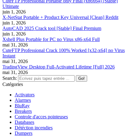
CuteFTP Professional Portable only Final (x86x64) [Stable]
Ultimate
juin 1, 2026
X-NetStat Portable + Product Key Universal [Clean] Reddit
juin 1, 2026
AutoCAD 2025 Crack tool [Stable] Final Premium
juin 1, 2026
Xshell Plus Portable for PC no Virus x86-x64 Full
mai 31, 2026
CuteFTP Professional Crack 100% Worked [x32-x64] no Virus
Instant
mai 31, 2026
TradingView Desktop Full-Activated Lifetime [Full] 2026
mai 31, 2026
Search:
Catégories
Activators
Alarmes
BluRay
Breakers
Controle d'acces pointeuses
Databases
Détéction incendies
Dumpers