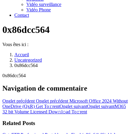
Vidéo surveillance
Vidéo Phone
Contact
0x86dcc564
Vous êtes ici :
Accueil
Uncategorized
0x86dcc564
0x86dcc564
Navigation de commentaire
Onglet précédent
Onglet précédent
Microsoft Office 2024 Without
OneDrive (QxR) Get To𝚛rent
Onglet suivant
Onglet suivant
M365
32 bit Volume Licensed Dow𝚗l𝚘ad To𝚛rent
Related Posts