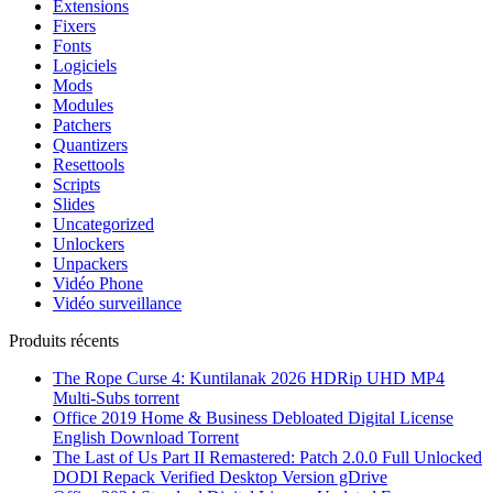
Extensions
Fixers
Fonts
Logiciels
Mods
Modules
Patchers
Quantizers
Resettools
Scripts
Slides
Uncategorized
Unlockers
Unpackers
Vidéo Phone
Vidéo surveillance
Produits récents
The Rope Curse 4: Kuntilanak 2026 HDRip UHD MP4
Multi-Subs torrent
Office 2019 Home & Business Debloated Digital License
English Dоwnlоad Torrent
The Last of Us Part II Remastered: Patch 2.0.0 Full Unlocked
DODI Repack Verified Desktop Version gDrive